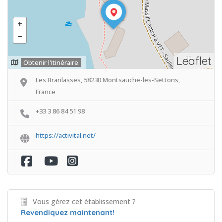
Leaflet
Obtenir l'itinéraire
Les Branlasses, 58230 Montsauche-les-Settons,
France
+33 3 86 84 51 98
https://activital.net/
Vous gérez cet établissement ?
Revendiquez maintenant!