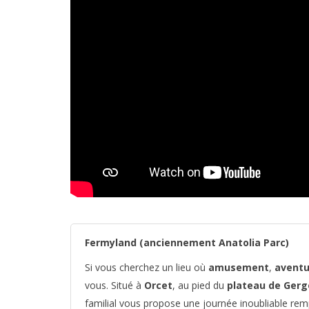
Fermyland (anciennement Anatolia Parc)
Si vous cherchez un lieu où
amusement
,
aventu
vous. Situé à
Orcet
, au pied du
plateau de Gerg
familial vous propose une journée inoubliable rem