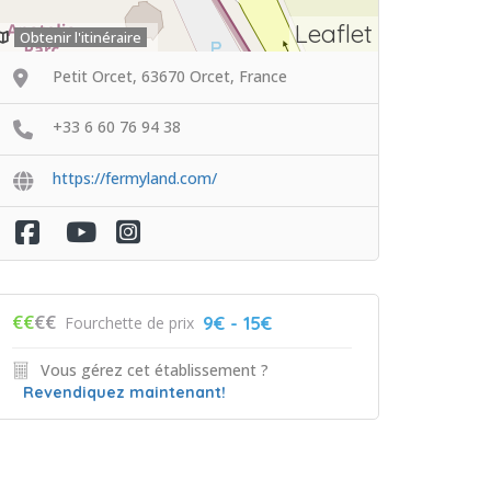
Leaflet
Obtenir l'itinéraire
Petit Orcet, 63670 Orcet, France
+33 6 60 76 94 38
https://fermyland.com/
€€
€€
9€ - 15€
Fourchette de prix
Vous gérez cet établissement ?
Revendiquez maintenant!