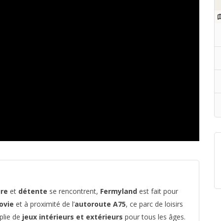
re
et
détente
se rencontrent,
Fermyland
est fait pour
ovie
et à proximité de l’
autoroute A75
, ce parc de loisirs
plie de
jeux intérieurs et extérieurs
pour tous les âges.