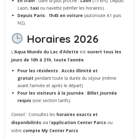
En train
: Gare la plus proche :
Laon
(15 km). Depuis
Laon,
taxi
ou navette (vérifier les horaires).
Depuis Paris
:
1h45 en voiture
(autoroute A1 puis
N2).
Horaires 2026
L’
Aqua Mundo du Lac d’Ailette
est
ouvert tous les
jours de 10h à 21h
,
toute l’année
.
Pour les résidents
:
Accès illimité et
gratuit
pendant toute la durée du séjour (même
avant l’arrivée et après le départ)
Pour les visiteurs à la journée
:
Billet journée
requis
(voir section tarifs).
Conseil
: Consultez les
horaires exacts et
disponibilités
via l’
application Center Parcs
ou
votre
compte My Center Parcs