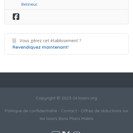
Betineuc
Vous gérez cet établissement ?
Revendiquez maintenant!
Copyright © 2023-26 loisirs.org
Politique de confidentialité
-
Contact
- Offres de réductions sur
les loisirs
Bons Plans Malins