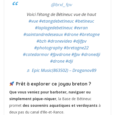
@brxl_fpv
Voici l’étang de Bétineuc vue de haut
#vue
#etangdebetineuc
#betineuc
#laplagedebetineuc
#evran
#saintandredeseaux
#drone
#bretagne
#bzh
#dronevideo
#djifpv
#photography
#bretagne22
#cotedarmor
#fpvdrone
#fpv
#dronedji
#drone
#dji
♬ Epic Music(863502) – Draganov89
Prêt à explorer ce joyau breton ?
Que vous veniez pour barboter, naviguer ou
simplement pique-niquer
, la Base de Bétineuc
promet
des souvenirs aquatiques et verdoyants
à
deux pas du canal d’Ille-et-Rance.