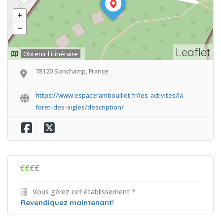
Leaflet
Obtenir l'itinéraire
78120 Sonchamp, France
https://www.espacerambouillet.fr/les-activites/la-
foret-des-aigles/description/
€€
€€
Vous gérez cet établissement ?
Revendiquez maintenant!