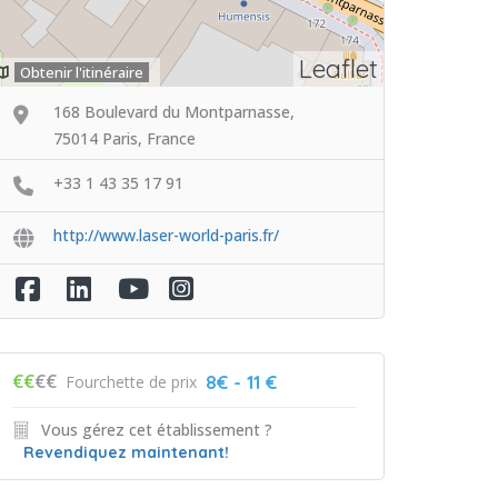
Leaflet
Obtenir l'itinéraire
168 Boulevard du Montparnasse,
75014 Paris, France
+33 1 43 35 17 91
http://www.laser-world-paris.fr/
€€
€€
8€ - 11 €
Fourchette de prix
Vous gérez cet établissement ?
Revendiquez maintenant!