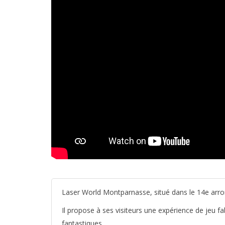
Laser World Montparnasse, situé dans le 14e arro
Il propose à ses visiteurs une expérience de jeu f
fantastiques.