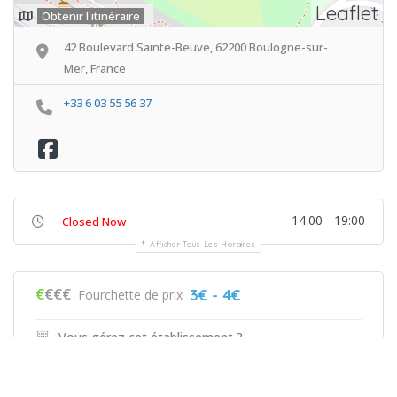
Leaflet
Obtenir l'itinéraire
42 Boulevard Sainte-Beuve, 62200 Boulogne-sur-
Mer, France
+33 6 03 55 56 37
14:00 - 19:00
Closed Now
Afficher Tous Les Horaires
€
€€€
3€ - 4€
Fourchette de prix
Vous gérez cet établissement ?
Revendiquez maintenant!