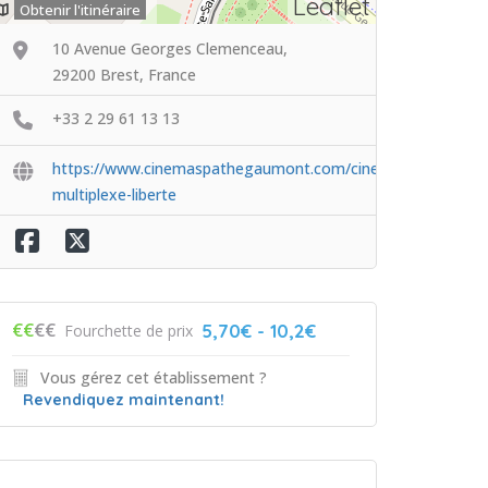
Leaflet
Obtenir l'itinéraire
10 Avenue Georges Clemenceau,
29200 Brest, France
+33 2 29 61 13 13
https://www.cinemaspathegaumont.com/cinemas/cinema-
multiplexe-liberte
€€
€€
5,70€ - 10,2€
Fourchette de prix
Vous gérez cet établissement ?
Revendiquez maintenant!