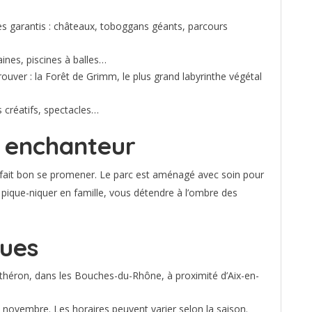
es garantis : châteaux, toboggans géants, parcours
aines, piscines à balles…
ouver : la Forêt de Grimm, le plus grand labyrinthe végétal
rs créatifs, spectacles…
t enchanteur
il fait bon se promener. Le parc est aménagé avec soin pour
 pique-niquer en famille, vous détendre à l’ombre des
ques
théron, dans les Bouches-du-Rhône, à proximité d’Aix-en-
à novembre. Les horaires peuvent varier selon la saison.