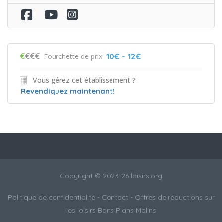
€
€€€
10€ - 12€
Fourchette de prix
Vous gérez cet établissement ?
Revendiquez maintenant!
Copyright © 2023-26 loisirs.org
Politique de confidentialité
-
Contact
- Offres de réductions sur
les loisirs
Bons Plans Malins