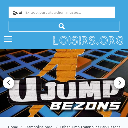
Quoi
Home
Trampoline parc
Urban Jump Trampoline Park Bezons