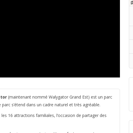
tor
(maintenant nommé Walygator Grand Est) est un parc
le parc s’étend dans un cadre naturel et très agréable.
es 16 attractions familiales, l’occasion de partager des