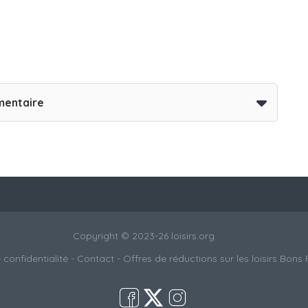
mentaire
Copyright © 2023-26 loisirs.org
 confidentialité
-
Contact
- Offres de réductions sur les loisirs
Bons 