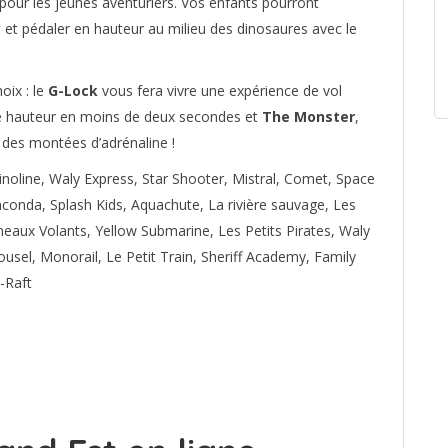
ur les jeunes aventuriers. Vos enfants pourront
y
et pédaler en hauteur au milieu des dinosaures avec le
oix : le
G-Lock
vous fera vivre une expérience de vol
e hauteur en moins de deux secondes et
The Monster
,
 des montées d’adrénaline !
inoline, Waly Express, Star Shooter, Mistral, Comet, Space
onda, Splash Kids, Aquachute, La rivière sauvage, Les
eaux Volants, Yellow Submarine, Les Petits Pirates, Waly
usel, Monorail, Le Petit Train, Sheriff Academy, Family
-Raft