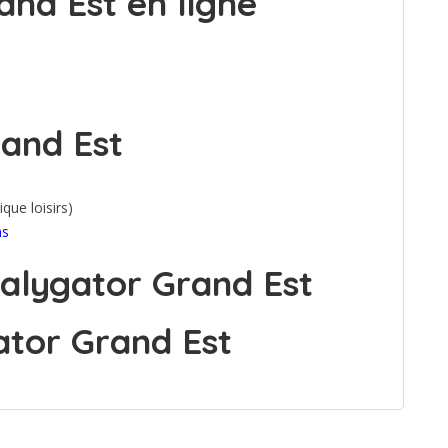
and Est en ligne
and Est
ique loisirs)
ns
alygator Grand Est
ator Grand Est