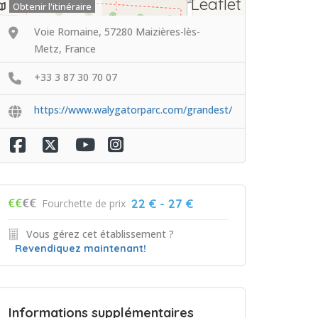
Leaflet
Obtenir l'itinéraire
Voie Romaine, 57280 Maizières-lès-
Metz, France
+33 3 87 30 70 07
https://www.walygatorparc.com/grandest/
€€
€€
22 € - 27 €
Fourchette de prix
Vous gérez cet établissement ?
Revendiquez maintenant!
Informations supplémentaires