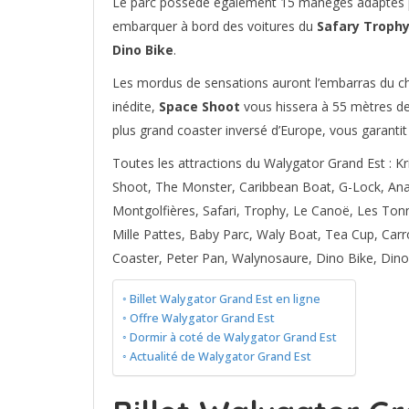
Le parc possède également 15 manèges adaptés po
embarquer à bord des voitures du
Safary Troph
Dino Bike
.
Les mordus de sensations auront l’embarras du ch
inédite,
Space Shoot
vous hissera à 55 mètres d
plus grand coaster inversé d’Europe, vous garantit
Toutes les attractions du Walygator Grand Est : Kr
Shoot, The Monster, Caribbean Boat, G-Lock, Anac
Montgolfières, Safari, Trophy, Le Canoë, Les Tonn
Mille Pattes, Baby Parc, Waly Boat, Tea Cup, Carro
Coaster, Peter Pan, Walynosaure, Dino Bike, Dino
Billet Walygator Grand Est en ligne
Offre Walygator Grand Est
Dormir à coté de Walygator Grand Est
Actualité de Walygator Grand Est