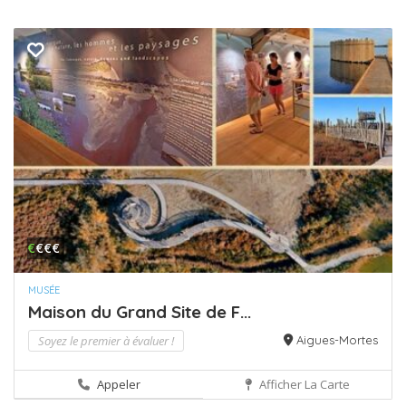
€
€€€
MUSÉE
Maison du Grand Site de F...
Soyez le premier à évaluer !
Aigues-Mortes
Appeler
Afficher La Carte